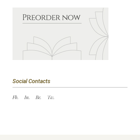
Social Contacts
Fb.
In.
Be.
Tw.