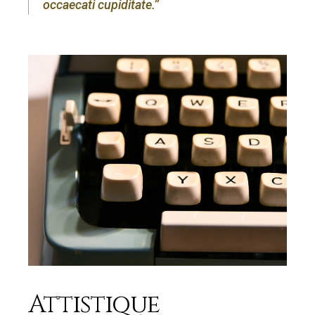
occaecati cupiditate.’’
Attistique